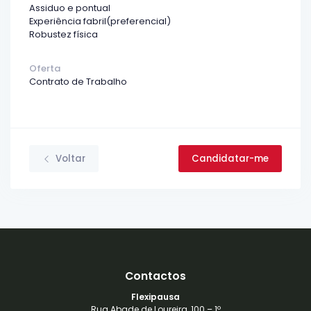
Assiduo e pontual
Experiência fabril(preferencial)
Robustez física
Oferta
Contrato de Trabalho
Voltar
Candidatar-me
Contactos
Flexipausa
Rua Abade de Loureira, 100 – 1º